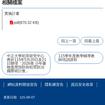
相關檔案
學
習
實施計畫
扶
助
pdf(870.32 KB)
方
案
科
技
回上一頁
回最上面
化
評
量
中正大學犯罪研究中心
115學年度教學輔導教
將於115年5月20日及21
師培訓課程
日辦理「2026青 少年藥
翰
物濫用預防與犯罪防治
林
國際研討會」
雲
端
學
網站資料開放宣告
隱私權宣告
資訊安全政策
院
課
更新日期
115-08-07
程
平