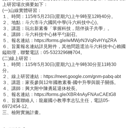
量
上研習場次摘要如下：
管
(一)山線實體研習：
制
１、時間：115年5月23日(星期六)上午9時至12時40分。
辦
２、地點：斗六市斗六國民中學(斗六科技中心)。
法
３、講題：玩出新素養「掌握科技，陪伴孩子共學」。
４、講師：斗六科技中心林平勺副召。
力
５、報名連結：https://forms.gle/wMWjrN3VqRvHYqZRA
宇
６、旨案報名連結詳見附件，其他問題逕洽斗六科技中心賴國
教
鎰助理，聯繫電話：05-5323296轉704。
育
(二)線上研習：
平
１、時間：115年5月30日(星期六)上午9時30分至11時30
台
分。
正
２、線上研習連結：https://meet.google.com/gnm-pabq-abt
常
３、講題：家長參與12年國教素養-國中升學與親子關係。
教
４、講師：興大附中陳勇延退休校長。
學
５、報名連結：https://forms.gle/XBR4nAyFNAxCAEtG8
自
６、旨案聯絡人：龍巖國小教導李志弘主任，電話05-
我
6972454-12。
檢
三、檢附實施計畫。
核
表