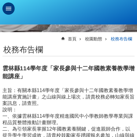
跳到主要內容區塊
進
階
搜
首頁
校園動態
校務布告欄
尋
校務布告欄
學
習
雲林縣114學年度「家長參與十二年國教素養教學增
扶
助
能講座」
測
驗
主旨：有關本縣114學年度「家長參與十二年國教素養教學增
能講座實施計畫」之山線與線上場次，請貴校務必轉知家長旨
新
案訊息，請查照。
生
說明：
資
一、依據雲林縣114學年度精進國民中小學教師教學專業與課
訊
程品質整體推動計畫辦理。
及
二、為引領家長掌握12年國教素養關鍵，促進親師合作，以
總
提升學生學習成效，請貴校鼓勵家長踴躍報名參加，山線與線