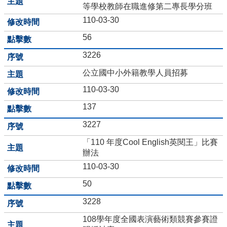
等學校教師在職進修第二專長學分班
學
110-03-30
習
扶
56
助
3226
方
案
公立國中小外籍教學人員招募
科
技
110-03-30
化
137
評
量
3227
翰
「110 年度Cool English英閱王」比賽
林
辦法
雲
110-03-30
端
學
50
院
3228
課
程
108學年度全國表演藝術類競賽參賽證
平