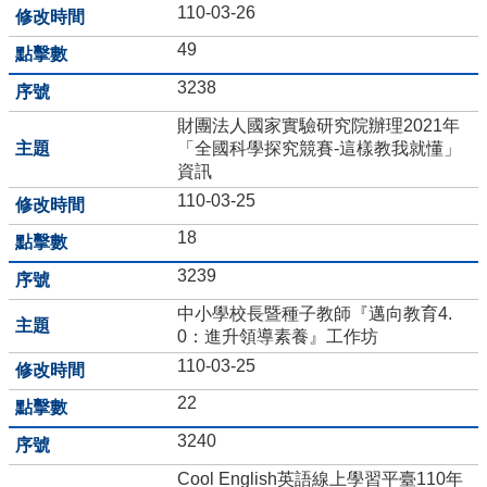
110-03-26
學
生
49
自
主
3238
學
財團法人國家實驗研究院辦理2021年
習
「全國科學探究競賽-這樣教我就懂」
平
資訊
台
110-03-25
獎
18
學
金
3239
專
區
中小學校長暨種子教師『邁向教育4.
0：進升領導素養』工作坊
認
110-03-25
識
本
22
校
3240
校
Cool English英語線上學習平臺110年
園