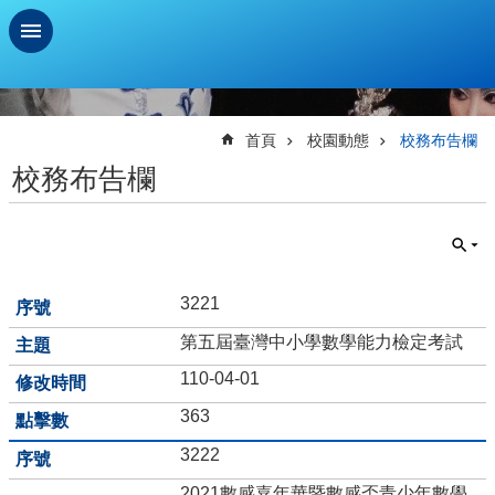
跳到主要內容區塊
進
階
搜
首頁
校園動態
校務布告欄
尋
校務布告欄
學
習
扶
助
測
3221
驗
第五屆臺灣中小學數學能力檢定考試
新
110-04-01
生
資
363
訊
及
3222
總
2021數感嘉年華暨數感盃青少年數學