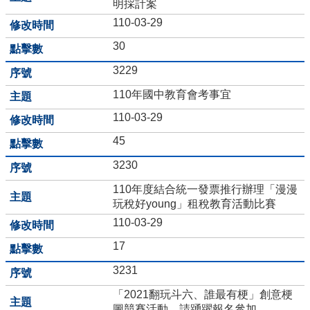
明採計案
台
110-03-29
國
30
三
升
3229
學
資
110年國中教育會考事宜
訊
110-03-29
特
45
教
資
3230
源
110年度結合統一發票推行辦理「漫漫
分
玩稅好young」租稅教育活動比賽
享
區
110-03-29
17
學
務
3231
處
公
「2021翻玩斗六、誰最有梗」創意梗
開
圖競賽活動，請踴躍報名參加