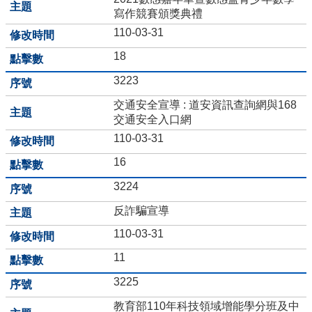
量
寫作競賽頒獎典禮
管
制
110-03-31
辦
18
法
3223
力
宇
交通安全宣導 : 道安資訊查詢網與168
教
交通安全入口網
育
110-03-31
平
台
16
正
3224
常
反詐騙宣導
教
學
110-03-31
自
11
我
檢
3225
核
表
教育部110年科技領域增能學分班及中