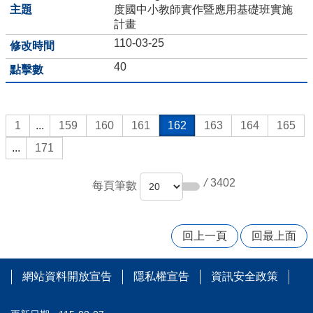
度國中小教師實作暨應用基礎班實施
樹
計畫
木
資
110-03-25
訊
40
平
台
行
1
...
159
160
161
162
163
164
165
事
簡
...
171
曆
人
/
3402
每頁筆數
事
室
宣
回上一頁
回最上面
導
專
區
網站資料開放宣告
隱私權宣告
資訊安全政策
午
餐