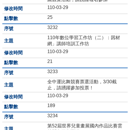
資
110-03-29
訊
25
數
3232
位
學
110年數位學習工作坊（二）：因材
生
網」講師培訓工作坊
證
110-03-29
斗
21
國
母
3233
語
日
全中運比舞競賽票選活動，3/30截
專
止，請踴躍參加投票！
區
110-03-29
斗
189
六
3234
國
中
第52屆世界兒童畫展國內作品比賽雲
英