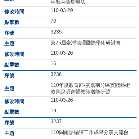
林縣內徵集辦法
語
110-03-29
口
說
70
展
能
3235
專
第25屆臺灣地理國際學術研討會
區
110-03-26
Bilingual
Education
16
教
3236
育
110年度教育部-雲嘉南分區實踐藝術
部
教育說明會暨教師增能研習
學
校
110-03-26
衛
19
生
資
3237
訊
網
110閩南語編譯工作成果分享交流會