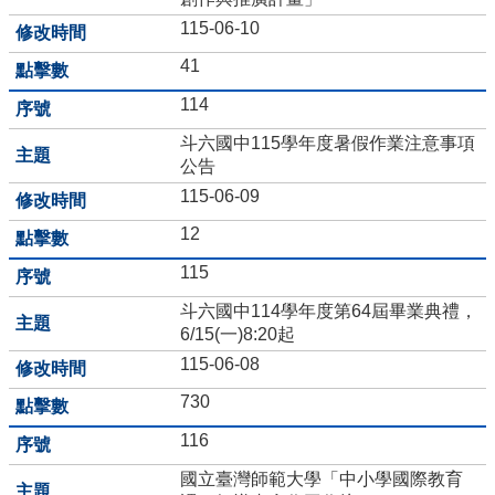
語
115-06-10
口
41
說
展
114
能
專
斗六國中115學年度暑假作業注意事項
區
公告
115-06-09
Bilingual
Education
12
教
115
育
部
斗六國中114學年度第64屆畢業典禮，
學
6/15(一)8:20起
校
115-06-08
衛
生
730
資
116
訊
網
國立臺灣師範大學「中小學國際教育