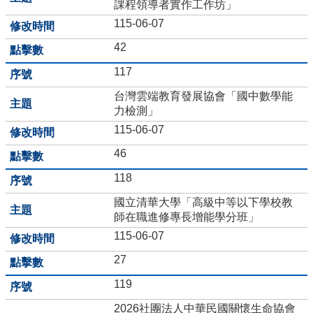
課程領導者實作工作坊」
學
115-06-07
生
自
42
主
學
117
習
台灣雲端教育發展協會「國中數學能
平
力檢測」
台
115-06-07
獎
46
學
金
118
專
區
國立清華大學「高級中等以下學校教
師在職進修專長增能學分班」
認
115-06-07
識
本
27
校
119
校
2026社團法人中華民國關懷生命協會
園