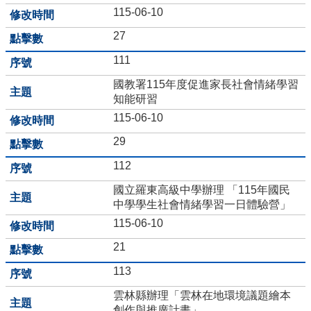
資
115-06-10
訊
27
數
111
位
學
國教署115年度促進家長社會情緒學習
生
知能研習
證
115-06-10
斗
29
國
112
母
語
國立羅東高級中學辦理 「115年國民
日
中學學生社會情緒學習一日體驗營」
專
115-06-10
區
21
斗
六
113
國
中
雲林縣辦理「雲林在地環境議題繪本
英
創作與推廣計畫」