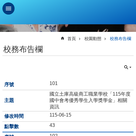
跳到主要內容區塊
進
階
搜
首頁
校園動態
校務布告欄
尋
校務布告欄
學
習
扶
助
測
101
驗
國立土庫高級商工職業學校「115年度
新
國中會考優秀學生入學獎學金」相關
生
資訊
資
115-06-15
訊
及
43
總
102