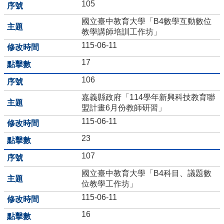
105
學
國立臺中教育大學「B4數學互動數位
習
教學講師培訓工作坊」
扶
助
115-06-11
方
17
案
科
106
技
化
嘉義縣政府「114學年新興科技教育聯
評
盟計畫6月份教師研習」
量
115-06-11
翰
23
林
107
雲
端
國立臺中教育大學「B4科目、議題數
學
位教學工作坊」
院
115-06-11
課
程
16
平