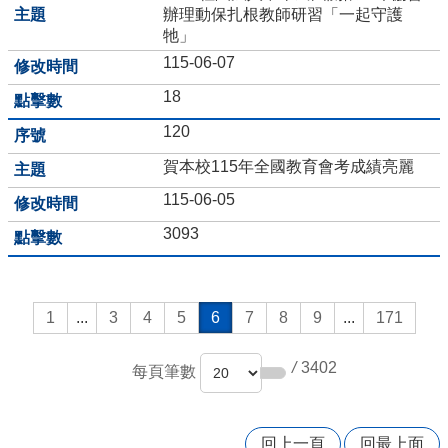
辦理動保扎根教師研習「一起守護
樹
牠」
木
資
115-06-07
訊
18
平
台
120
行
賀本校115年全國教育會考成績亮麗
事
115-06-05
簡
曆
3093
人
事
室
1
...
3
4
5
6
7
8
9
...
171
宣
導
專
/
3402
每頁筆數
區
午
回上一頁
回最上面
餐