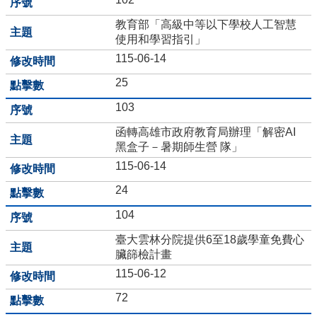
量
管
教育部「高級中等以下學校人工智慧
制
使用和學習指引」
辦
115-06-14
法
25
力
宇
103
教
函轉高雄市政府教育局辦理「解密AI
育
黑盒子－暑期師生營 隊」
平
台
115-06-14
正
24
常
104
教
學
臺大雲林分院提供6至18歲學童免費心
自
臟篩檢計畫
我
115-06-12
檢
核
72
表