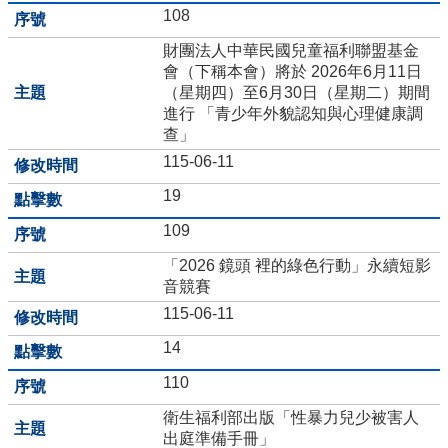
台
108
財團法人中華民國兒童福利聯盟基金
國
會（下稱本會）將於 2026年6月11日
三
（星期四）至6月30日（星期二）期間
升
進行 「青少年外貌認知與心理健康調
學
查」
資
訊
115-06-11
特
19
教
109
資
源
「2026 鏡頭 裡的綠色行動」永續短影
分
音競賽
享
115-06-11
區
14
學
務
110
處
衛生福利部出版「性暴力兒少被害人
公
出庭準備手冊」
開