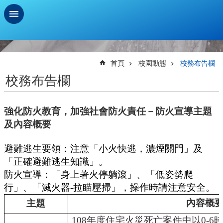
跳到主要內容區塊
進
階
搜
首頁
校園動態
校務布告欄
尋
校務布告欄
學
習
強化防火教育，加強社會防火責任－防火宣導主題
扶
助
及內容概要
測
驗
避難逃生要領：注意「小火快逃，濃煙關門」及
「正確避難逃生知識」。
新
生
防火宣導：「身上著火停躺滾」、「低姿勢爬
資
行」、「滅火器
-
拉瞄壓掃」，操作時請注意安全。
訊
內容概
主題
及
總
108
年度住宅火災死亡案件中以0-6