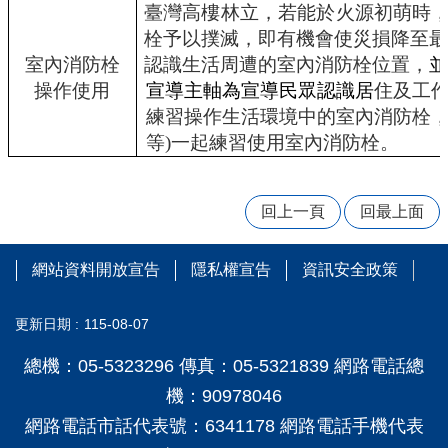
臺灣高樓林立，若能於火源初萌時
台
栓予以撲滅，即有機會使災損降至最
國
室內消防栓
認識生活周遭的室內消防栓位置，
並
三
操作使用
宣導主軸為宣導民眾認識居
住及工
升
練習操作生活環境中的室內消防栓，或
學
資
等)一起練習使用室內消防栓。
訊
特
回上一頁
回最上面
教
資
源
網站資料開放宣告
隱私權宣告
資訊安全政策
分
享
區
更新日期
115-08-07
學
總機：05-5323296 傳真：05-5321839 網路電話總
務
機：90978046
處
公
網路電話市話代表號：6341178 網路電話手機代表
開