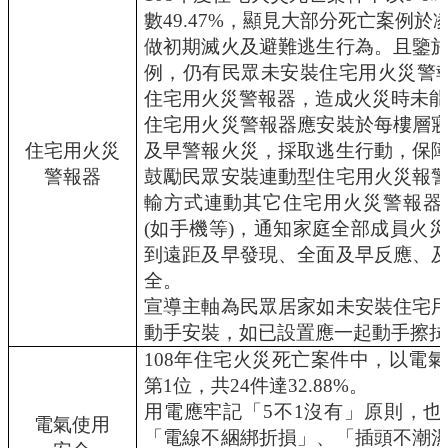
量
數49.47%，顯見大部分死亡案例
管
制
做初期滅火及避難逃生行為。且鑒
辦
例，仍有民眾未安裝住宅用火災警
法
住宅用火災警報器，造成火災時未能
住宅用火災警報器應安裝於每樓層
力
宇
住宅用火災
及早警報火災，採取逃生行動，保
教
警報器
鼓勵民眾安裝連動型住宅用火災報
育
輸方式連動其它住宅用火災警報器
平
(如手機等)，通知家庭全部成員火
台
到遠距及早發現、全面及早反應、
正
全。
常
宣導主軸為民眾居家如未安裝住宅
教
學
動手安裝，如已設置應一起動手擦拭
自
108
年住宅火災死亡案件中，以電氣
我
第1位，共24件達32.88%。
檢
用電應牢記「5不1沒有」原則，
核
電氣使用
表
「電線不綑綁折損」、「插頭不潮