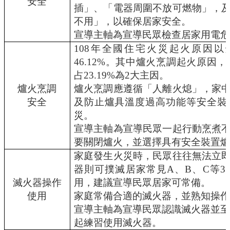
安全
插」、「電器周圍不放可燃物」，
學
不用」，以確保居家安全。
習
宣導主軸為宣導民眾檢查居家用電危
扶
助
108
年全國住宅火災起火原因以
方
46.12%
。其中爐火烹調起火原因，
案
占23.19
%
為
2
大主因。
科
爐火烹調
爐火烹調應遵循「人離火熄」，家
技
化
安全
及防止爐具溫度過高功能等安全裝
評
災。
量
宣導主軸為宣導民眾一起行動烹煮
翰
要關閉爐火，並選擇具有安全裝置爐
林
家庭發生火災時，民眾往往無法立
雲
器則可撲滅居家常見A、B、C等
端
滅火器操作
用，建議宣導民眾居家可常備。
學
院
使用
家庭常備合適的滅火器，並熟知操作
課
宣導主軸為宣導民眾認識滅火器並至各
程
起練習使用滅火器。
平