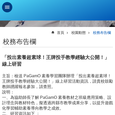
跳到主要內容區塊
進
階
搜
首頁
校園動態
校務布告欄
尋
校務布告欄
學
習
「投出素養超素球！王牌投手教學經驗大公開！」
扶
助
線上研習
測
驗
主旨：檢送 PaGamO 素養學習團隊辦理「投出素養超素球！
王牌投手教學經驗大公開！」線上研習活動資訊，請貴校鼓勵
新
教師踴躍報名參加，請查照。
生
說明：
資
一、為協助師長了解 PaGamO 素養教材之班級應用策略、設
訊
計理念與教材特色，擬透過跨縣市教學成果分享，以提升遊戲
及
化學習輔助素養導向教學之成效。
總
二、研習資訊如下 ：