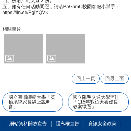
四、檢附活動文宣 2 份。
台
五、如有任何活動問題，請洽PaGamO校園客服小幫手：
https://lin.ee/PglYQVK
國
三
升
相關圖片
學
資
訊
特
教
資
源
回上一頁
回最上面
分
享
區
國立臺灣師範大學「英
國立陽明交通大學辦理
檢系統家長線上說明
「115年數位素養優良
學
會」
教案徵選」
務
處
網站資料開放宣告
隱私權宣告
資訊安全政策
公
開