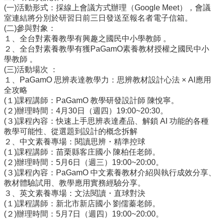
量
(一)活動形式：採線上會議方式辦理（Google Meet），會議
管
室連結將分別於研習日前三日發送至報名者電子信箱。
制
(二)參與對象：
辦
１、全台對素養教學有興趣之國民中小學教師 。
法
２、全台對素養教學有獲PaGamO素養教材授權之國民中小
學教師 。
力
(三)活動場次 ：
宇
１、PaGamO 思辨表達教學力：思辨教材設計心法 × AI應用
教
全攻略
育
(１)課程講師：PaGamO 教學研發設計師 陳悅寧。
平
(２)辦理時間：4月30日（週四）19:00~20:30。
台
(３)課程內容：快速上手思辨表達產品、解鎖 AI 功能的各種
正
教學可能性、從選題到設計的概念拆解
常
２、中文素養專場：閱讀思辨・精準控球
教
(１)課程講師：苗栗縣客庄國小 陳柏任老師。
學
(２)辦理時間：5月6日（週三）19:00~20:00。
自
(３)課程內容：PaGamO 中文素養教材介紹與執行成效分享、
我
教材體驗試用、教學應用實務經驗分享。
檢
３、英文素養專場：文法閱讀・直球對決
核
(１)課程講師：新北市新店國小 劉儒蓁老師。
表
(２)辦理時間：5月7日（週四）19:00~20:00。