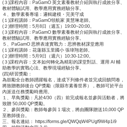
(３)課程內容：PaGamO 英文素養教材介紹與執行成效分享、
學
教材體驗試用、教學應用實務經驗分享。
習
４、數學素養專場：邏輯建模・完美守成
扶
(１)課程講師：PaGamO領航家 黃慧琳老師。
助
(２)辦理時間：5月8日（週五）19:00~20:00。
方
(３)課程內容：PaGamO 數學素養教材介紹與執行成效分享、
案
教材體驗試用、教學應用實務經驗分享。
科
５、PaGamO 思辨表達實戰力：思辨教材課堂應用
技
(１)課程講師：花蓮縣玉里國小 張瑋翔老師。
化
(２)辦理時間：5月9日（週六）10:30-12:00。
評
(３)課程內容：文本如何轉化為精彩的課堂對話、運用 AI 輔
量
助教學的實戰心法、教學現場經驗分享。
(四)研習獎勵：
翰
為鼓勵全台教師踴躍報名，達成下列條件者並完成回饋問卷，
林
將致贈教師後台 QP獎勵（限縣市素養世界），教師可於平台
雲
內派送任務獎勵時應用。
端
１、早鳥獎勵：凡於4/30（四）前完成報名並參與活動者，將
學
致贈 50,000 QP獎勵。
院
２、參與獎勵：教師每參與 1 場次，將由團隊贈送10,000 QP
課
至教師後台。
程
三、報名連結： https://forms.gle/QWQqW4PUgf9W4p1i9
平