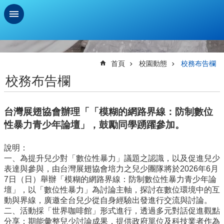
跳到主要內容區塊
進
階
搜
首頁
校園動態
校務布告欄
尋
校務布告欄
學
習
台灣展翅協會辦理「「模糊的網路界線：防制數位
扶
助
性暴力青少年論壇」，鼓勵同學踴躍參加。
測
驗
說明：
一、為提升兒少對「數位性暴力」議題之認識，以及促進兒少
新
表達與參與，由台灣展翅協會培力之兒少團隊將於2026年6月
生
7日（日）舉辦「模糊的網路界線：防制數位性暴力青少年論
資
壇」，以「數位性暴力」為討論主軸，探討在數位環境中的互
訊
動與界線，廣邀全台兒少從自身經驗出發進行交流與討論。
及
二、活動採「世界咖啡館」形式進行，透過多元對話促進觀點
總
分享；期能彙整兒少討論成果，提供政府單位及科技業者作為