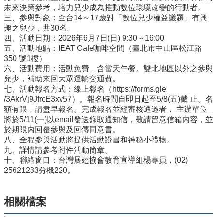
量
未來決策參考，培力兒少成為推動數位環境改變的行動者。
管
三、參與對象：全台14～17歲對「數位兒少權益議題」有興
制
趣之兒少，共30名。
辦
四、活動日期：2026年6月7日(日) 9:30～16:00
法
五、活動地點：IEAT Cafe咖啡空間（臺北市中山區松江路
350 號1樓）
力
六、活動費用：活動免費，含當天午餐。雙北地區以外之參與
宇
兒少，補助來回大眾運輸交通費。
教
七、活動報名方式：線上報名（https://forms.gle
育
/3AkrVj9JfrcE3xv57）。報名時間自即日起至5/8(五)截 止。名
平
額有限，請盡早報名。完成報名並經審核通過者， 主辦單位
台
將於5/11(一)以email發送錄取通知信，敬請留意信箱內容，並
正
於期限內回覆參與及回傳同意書。
常
八、全程參與活動將提供活動證書和神秘小禮物。
教
九、詳情請參考附件活動簡章。
學
十、聯絡窗口：台灣展翅協會教育宣導組楊專員，(02)
自
25621233分機220。
我
檢
相關檔案
核
表