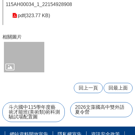
115AH00034_1_22154928908
學
習
pdf(323.77 KB)
扶
助
方
相關圖片
案
科
技
化
評
量
翰
回上一頁
回最上面
林
雲
端
斗六國中115學年度藝
2026文藻國高中雙外語
學
術才能班(美術類)術科測
夏令營
院
驗試場配置圖
課
程
平
網站資料開放宣告
隱私權宣告
資訊安全政策