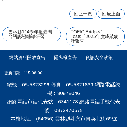
學
習
回上一頁
回最上面
扶
助
方
雲林縣114學年度臺灣
TOEIC Bridge®
台語認證輔導研習
Tests「2025年度成績統
案
計報告」
科
技
化
網站資料開放宣告
隱私權宣告
資訊安全政策
評
量
更新日期
115-08-06
翰
林
總機：05-5323296 傳真：05-5321839 網路電話總
雲
機：90978046
端
網路電話市話代表號：6341178 網路電話手機代表
學
院
號：0972470578
課
本校地址：(64056) 雲林縣斗六市育英北街69號
程
平