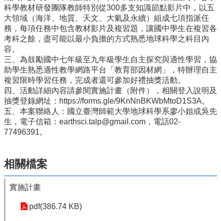
量
科學教材研發團隊教師特別從300多支知識節點影片中，以五
管
大領域（海洋、地質、天文、大氣及永續）組成七項指派任
制
務，每項任務中包含教材影片及複習題，讓國中學生在複習各
辦
考科之餘，盡可能以最小負擔的方式熟悉地球科學之科目內
法
容。
三、為鼓勵國中七年級至九年級學生自主探究與適性學習，協
力
助學生熟悉適性教學網路平台「教育部因材網」，特辦理自主
宇
複習限時學習任務，完成者還可參加好禮抽獎活動。
教
四、活動詳細內容請參閱實施計畫（附件），相關登入說明及
育
抽獎登錄網址：https://forms.gle/9KnNnBKWbMtoD1S3A。
平
五、本案聯絡人：國立臺灣師範大學地球科學系廖小姐或吳先
台
生，電子信箱：earthsci.talp@gmail.com，電話02-
正
77496391。
常
教
相關檔案
學
自
我
實施計畫
檢
核
pdf(386.74 KB)
表