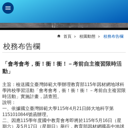
跳到主要內容區塊
進
階
搜
首頁
校園動態
校務布告欄
尋
校務布告欄
學
習
「會考會考，衝！衝！衝！－考前自主複習限時活
扶
助
動」
測
驗
主旨：檢送國立臺灣師範大學辦理教育部115年因材網地球科
學跨校學習活動「會考會考，衝！衝！衝！－考前自主複習限
新
時活動」實施計畫，請查照。
生
說明：
資
一、依據國立臺灣師範大學115年4月21日師大地科字第
訊
1151010844號函辦理。
及
二、因應115學年度國中教育會考即將於115年5月16日（星
總
期六）及5月17日（星期日）舉行，教育部因材網國高中地球