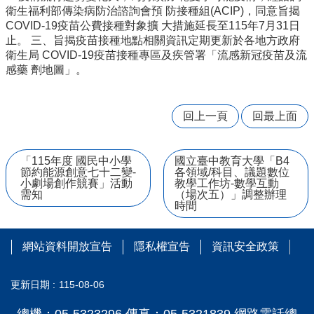
量
衛生福利部傳染病防治諮詢會預 防接種組(ACIP)，同意旨揭
管
COVID-19疫苗公費接種對象擴 大措施延長至115年7月31日
制
止。 三、旨揭疫苗接種地點相關資訊定期更新於各地方政府
辦
衛生局 COVID-19疫苗接種專區及疾管署「流感新冠疫苗及流
法
感藥 劑地圖」。
力
宇
回上一頁
回最上面
教
育
平
台
「115年度 國民中小學
國立臺中教育大學「B4
節約能源創意七十二變-
各領域/科目、議題數位
小劇場創作競賽」活動
教學工作坊-數學互動
正
需知
（場次五）」調整辦理
常
時間
教
學
自
網站資料開放宣告
隱私權宣告
資訊安全政策
我
檢
更新日期
115-08-06
核
表
總機：05-5323296 傳真：05-5321839 網路電話總