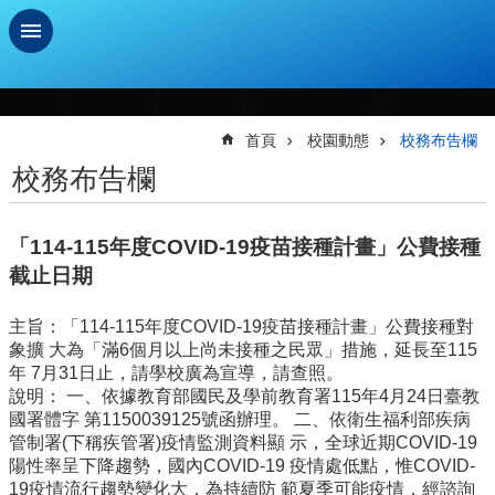
跳到主要內容區塊
進
階
搜
首頁
校園動態
校務布告欄
尋
校務布告欄
學
習
「114-115年度COVID-19疫苗接種計畫」公費接種
扶
助
截止日期
測
驗
主旨：「114-115年度COVID-19疫苗接種計畫」公費接種對
象擴 大為「滿6個月以上尚未接種之民眾」措施，延長至115
新
年 7月31日止，請學校廣為宣導，請查照。
生
說明： 一、依據教育部國民及學前教育署115年4月24日臺教
資
國署體字 第1150039125號函辦理。 二、依衛生福利部疾病
訊
管制署(下稱疾管署)疫情監測資料顯 示，全球近期COVID-19
及
陽性率呈下降趨勢，國內COVID-19 疫情處低點，惟COVID-
總
19疫情流行趨勢變化大，為持續防 範夏季可能疫情，經諮詢