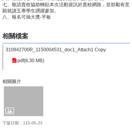
量
七、敬請貴校協助轉貼本次活動資訊於貴校網路，並鼓勵有意
管
願就讀五專學生踴躍參加。
制
八、報名可抽大獎-平板
辦
法
相關檔案
力
宇
教
310942700R_1150004531_doc1_Attach1 Copy
育
pdf(6.30 MB)
平
台
正
相關圖片
常
教
學
自
我
檢
核
下版日期：115-05-23
表