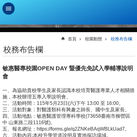
跳到主要內容區塊
進
階
搜
首頁
校園動態
校務布告欄
尋
校務布告欄
學
習
敏惠醫專校園OPEN DAY 暨優先免試入學輔導說明
扶
助
會
測
驗
一、為協助貴校學生及家長認識本校培育醫護專業人才相關措
施，本校辦理五專入學說明會。
新
二、活動時間：115年5月23日(六)下午 13:00 至 16:00。
生
三、活動對象：對醫護類科有興趣之師長、國中生及家長。
資
四、活動地點：敏惠醫護管理專科學校(73658臺南市柳營區
訊
中 山東路二段1116號)。
及
五、報名網址：https://forms.gle/q2ZNKeBAqWBLkUad7。
總
六、活動內容:本校升學管道說明及實地探訪場域。