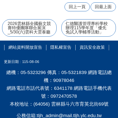
回上一頁
回最上面
學
習
扶
助
2026雲林縣全國藝文競
仁德醫護管理專科學校
賽特優團隊聯合展演
辦理115學年度「優先
方
_5/30(六)雲科大雲泰廳
免試入學輔導活動」
案
科
技
網站資料開放宣告
隱私權宣告
資訊安全政策
化
評
更新日期
115-08-06
量
翰
總機：05-5323296 傳真：05-5321839 網路電話總
林
機：90978046
雲
網路電話市話代表號：6341178 網路電話手機代表
端
學
號：0972470578
院
本校地址：(64056) 雲林縣斗六市育英北街69號
課
程
公務信箱:tljh_admin@mail.tljh.ylc.edu.tw
平