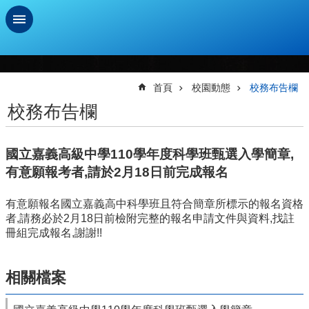
跳到主要內容區塊
進
階
搜
首頁
校園動態
校務布告欄
尋
校務布告欄
學
習
國立嘉義高級中學110學年度科學班甄選入學簡章,
扶
助
有意願報考者,請於2月18日前完成報名
測
驗
有意願報名國立嘉義高中科學班且符合簡章所標示的報名資格
者,請務必於2月18日前檢附完整的報名申請文件與資料,找註
新
冊組完成報名,謝謝!!
生
資
訊
相關檔案
及
總