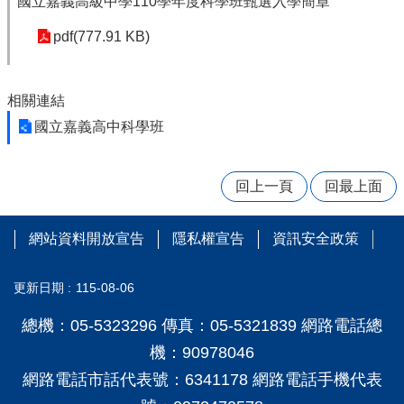
國立嘉義高級中學110學年度科學班甄選入學簡章
量
管
pdf(777.91 KB)
制
辦
法
相關連結
力
國立嘉義高中科學班
宇
教
育
回上一頁
回最上面
平
台
網站資料開放宣告
隱私權宣告
資訊安全政策
正
常
教
更新日期
115-08-06
學
自
總機：05-5323296 傳真：05-5321839 網路電話總
我
機：90978046
檢
核
網路電話市話代表號：6341178 網路電話手機代表
表