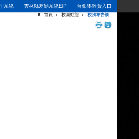
理系統
雲林縣差勤系統EIP
台銀學雜費入口
首頁
校園動態
校務布告欄