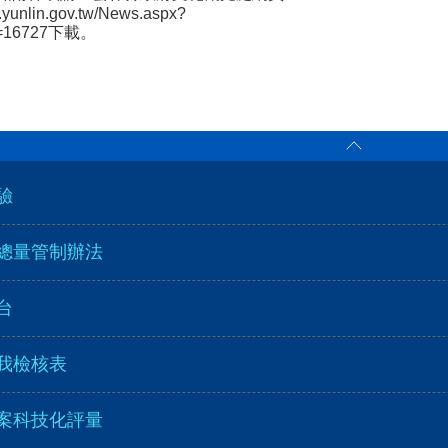
nt.yunlin.gov.tw/News.aspx?
s=16727下載。
選單
驗
總量管制辦法
台
我檢核表
案科技化評量