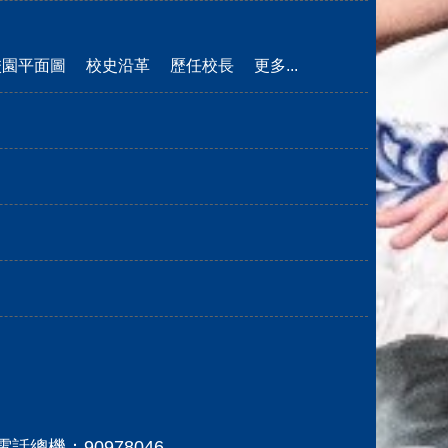
校園平面圖
校史沿革
歷任校長
更多...
路電話總機：90978046