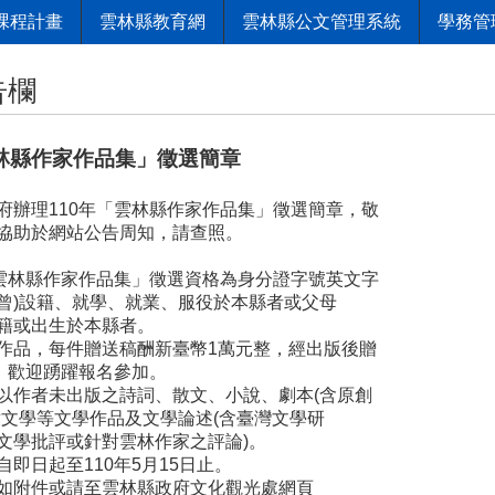
課程計畫
雲林縣教育網
雲林縣公文管理系統
學務管
告欄
雲林縣作家作品集」徵選簡章
府辦理110年「雲林縣作家作品集」徵選簡章，敬
協助於網站公告周知，請查照。
「雲林縣作家作品集」徵選資格為身分證字號英文字
(曾)設籍、就學、就業、服役於本縣者或父母
籍或出生於本縣者。
作品，每件贈送稿酬新臺幣1萬元整，經出版後贈
冊，歡迎踴躍報名參加。
以作者未出版之詩詞、散文、小說、劇本(含原創
童文學等文學作品及文學論述(含臺灣文學研
文學批評或針對雲林作家之評論)。
即日起至110年5月15日止。
如附件或請至雲林縣政府文化觀光處網頁