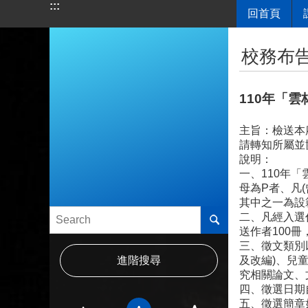
:::
回首頁
跳到主要內容區塊
:::
校務布
110年「
主旨：檢送本
請轉知所屬並
說明：
一、110年
母為P者、凡
其中之一為設
二、凡經入選
送作者100
三、徵文類別
進階搜尋
及改編)、兒
究相關論文、
四、徵選日期自
五、徵選簡章