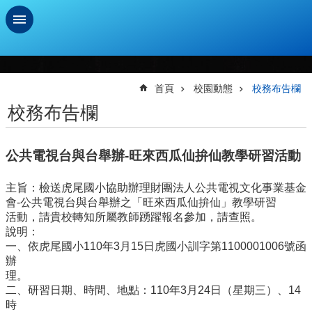
跳到主要內容區塊
進
階
搜
首頁
校園動態
校務布告欄
尋
校務布告欄
學
習
公共電視台與台舉辦-旺來西瓜仙拚仙教學研習活動
扶
助
測
主旨：檢送虎尾國小協助辦理財團法人公共電視文化事業基金
驗
會-公共電視台與台舉辦之「旺來西瓜仙拚仙」教學研習
活動，請貴校轉知所屬教師踴躍報名參加，請查照。
新
說明：
生
一、依虎尾國小110年3月15日虎國小訓字第1100001006號函
資
辦
訊
理。
及
二、研習日期、時間、地點：110年3月24日（星期三）、14
總
時