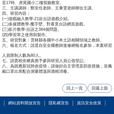
量
至17時、虎尾國小二樓視聽教室。
管
三、主講講師：鄭安住老師、王薈雯老師聯合主講。
制
四、研習內容：
辦
(一)遊戲融入教學-21款台語遊戲介紹。
法
(二)多媒體教學-魔字壁、對看覓台語網頁遊戲。
(三)影片教學-台語之384個問題。
力
(四)學習單之使用與製作。
宇
五、研習對象：雲林縣各國中小本土語相關領域之教師。
教
六、報名方式：請逕自至全國教師進修網報名參加，本案研習
育
平
人員限制人數為80人。
台
七、請貴校依權責惠予參與研習人員公假登記。
八、為因應新冠肺炎疫情，請做好自主管理及防疫措施，並佩
正
戴口罩出席配合測量體溫與酒精消毒。
常
教
學
回上一頁
回最上面
自
我
檢
網站資料開放宣告
隱私權宣告
資訊安全政策
核
表