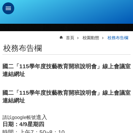
跳到主要內容區塊
進
階
搜
首頁
校園動態
校務布告欄
尋
校務布告欄
學
習
國二「115學年度技藝教育開班說明會」線上會議室
扶
助
連結網址
測
驗
國二「115學年度技藝教育開班說明會」線上會議室
新
連結網址
生
資
訊
請以google帳號
進入
及
日期：4/9星期四
總
時間：上午7：50~8：10