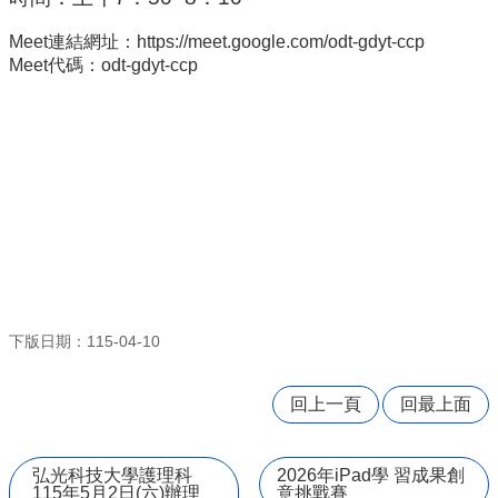
量
管
Meet連結網址：https://meet.google.com/odt-gdyt-ccp
制
Meet代碼：
odt-gdyt-ccp
辦
法
力
宇
教
育
平
台
正
常
下版日期：115-04-10
教
學
自
回上一頁
回最上面
我
檢
核
弘光科技大學護理科
2026年iPad學 習成果創
表
115年5月2日(六)辦理
意挑戰賽