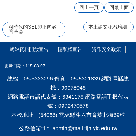
台
回上一頁
回最上面
國
三
AI時代的SEL與正向教
本土語文認證培訓
升
育革命
學
資
訊
網站資料開放宣告
隱私權宣告
資訊安全政策
特
教
更新日期
115-08-07
資
總機：05-5323296 傳真：05-5321839 網路電話總
源
分
機：90978046
享
網路電話市話代表號：6341178 網路電話手機代表
區
號：0972470578
學
本校地址：(64056) 雲林縣斗六市育英北街69號
務
處
公務信箱:tljh_admin@mail.tljh.ylc.edu.tw
公
開