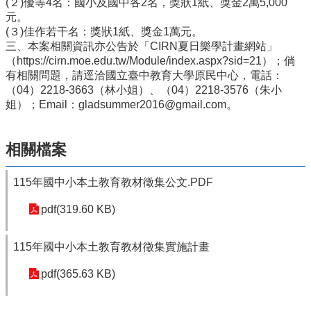
(２)優等4名：國小及國中各2名，獎狀1紙、獎金2萬5,000
元。
學
(３)佳作若干名：獎狀1紙、獎金1萬元。
習
三、本案相關資訊亦公告於「CIRN夏日樂學計畫網站」
扶
（https://cirn.moe.edu.tw/Module/index.aspx?sid=21）；倘
助
有相關問題，請逕洽國立臺中教育大學原民中心，電話：
方
（04）2218-3663（林小姐）、（04）2218-3576（朱小
案
姐）；Email：gladsummer2016@gmail.com。
科
技
化
相關檔案
評
量
115年國中小本土教育教材徵集公文.PDF
翰
林
pdf(319.60 KB)
雲
端
115年國中小本土教育教材徵集實施計畫
學
院
pdf(365.63 KB)
課
程
平