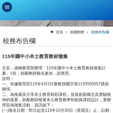
跳到主要內容區塊
進
階
搜
首頁
校園動態
校務布告欄
尋
校務布告欄
學
習
115年國中小本土教育教材徵集
扶
助
測
主旨：函轉教育部辦理「115年國中小本土教育教材徵集計
驗
畫」1份，鼓勵教師報名參加，請查照。
說明：
新
一、依據教育部115年4月2日臺教授國字第1155500557號函
生
辦理。
資
二、為推廣及分享本土教育精彩課程，促進創新概念及實驗精
訊
神的落實，鼓勵教師發展本土教育教學和創新課程設計，爰辦
及
理旨揭徵集活動，資訊如下：
總
(一)報名日期：即日起至115年10月30日（星期五）止，以郵