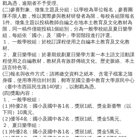
量
戳為憑，逾期者不予受理。
管
(二)參賽對象、徵集主題及分組：以學校為單位報名，參賽團
制
隊不限人數，惟以實際參與教材研發者為限，每校各組限報名
辦
1件。徵集主題以投稿教師自編之在地本土教育及文化教材為
法
限，同一稿件僅能投稿1個組別，分為一般學校組及夏日樂學
組，每組依「國小」及「國中」學習階段進行評選。
力
１、一般學校組：於校訂課程使用之自編本土教育及文化教
宇
材。
教
２、夏日樂學組：於暑期規劃夏日樂學方案一本土語文活動課
育
程使用之自編教材，教材具有族群傳統文化、歷史脈絡、本土
平
語言特色等。
台
(三)報名與收件方式：請將繳交資料之紙本、含電子檔案之隨
身碟，使用專用信封封面，郵寄至國立臺中教育大學原民中心
正
（臺中市西區民生路140號），以郵戳為憑。
常
(四)獎勵內容：
教
１、一般學校組：
學
(１)特優2名：國小及國中各1名，獎狀1紙、獎金新臺幣（以
自
下同）10萬元。
我
(２)優等4名：國小及國中各2名，獎狀1紙、獎金5萬元。
檢
２、夏日樂學組：
核
(１)特優2名：國小及國中各1名，獎狀1紙、獎金5萬元。
表