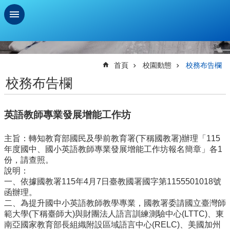
跳到主要內容區塊
進
階
搜
首頁
校園動態
校務布告欄
尋
校務布告欄
學
習
英語教師專業發展增能工作坊
扶
助
測
主旨：轉知教育部國民及學前教育署(下稱國教署)辦理「115
驗
年度國中、國小英語教師專業發展增能工作坊報名簡章」各1
份，請查照。
新
說明：
生
一、依據國教署115年4月7日臺教國署國字第1155501018號
資
函辦理。
訊
二、為提升國中小英語教師教學專業，國教署委請國立臺灣師
及
範大學(下稱臺師大)與財團法人語言訓練測驗中心(LTTC)、東
總
南亞國家教育部長組織附設區域語言中心(RELC)、美國加州