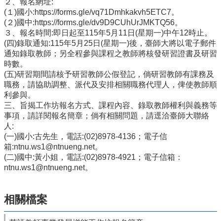
２、報名網址:
(１)國小:https://forms.gle/vq71Dmhkakvh5ETC7。
學
(２)國中:https://forms.gle/dv9D9CUhUrJMKTQ56。
習
３、報名時間:即日起至115年5月11日(星期一)中午12時止。
扶
(四)錄取通知:115年5月25日(星期一)後，臺師大將以電子郵件
助
通知錄取教師；另全程參與課程之教師將核發研習證書及研習
方
時數。
案
(五)研習期間請核予研習教師公假登記，倘研習教師有課務及
科
職務，請協助調整、派代及安排相關職務代理人，俾使教師順
技
利參與。
化
三、旨揭工作坊報名方式、課程內容、錄取教師權利與義務等
評
事項，請詳閱報名簡章；倘有相關問題，請逕洽臺師大聯絡
量
人:
翰
(一)國小:古先生，電話:(02)8978-4136；電子信
林
箱:ntnu.ws1@ntnueng.net。
雲
(二)國中:黃小姐，電話:(02)8978-4921；電子信箱：
端
ntnu.ws1@ntnueng.net。
學
院
課
相關檔案
程
平