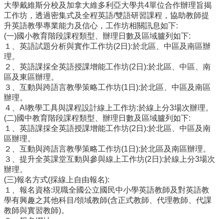
量
大學戴維斯分校及加拿大維多利亞大學共4單位合作辦理旨揭
管
工作坊，透過密集式及全程英語/雙語研習課程，協助教師提
制
升英語教學專業能力及信心，工作坊相關訊息如下:
辦
(一)國小教育階段課程類型、辦理日數及區域臚列如下:
法
１、英語試題分析與實作工作坊(2日):於北區、中區及南區辦
理。
力
２、英語課採全英語授課增能工作坊(2日):於北區、中區、南
宇
區及東區辦理。
教
３、互動與跨語言教學策略工作坊(1日):於北區、中區及南區
育
辦理。
平
４、AI教學工具與課程設計線上工作坊:於線上分3場次辦理。
台
(二)國中教育階段課程類型、辦理日數及區域臚列如下:
１、英語課採全英語授課增能工作坊(2日):於北區、中區及南
正
區辦理。
常
２、互動與跨語言教學策略工作坊(1日):於北區及南區辦理。
教
３、提升全英課堂互動與參與線上工作坊(2日):於線上分3場次
學
辦理。
自
(三)報名方式(採線上自由報名):
我
１、報名資格:現職全國公立國民中小學英語教師及對英語教
檢
學有興趣之其他科目/領域教師(含正式教師、代理教師、代課
核
教師與實習教師)。
表