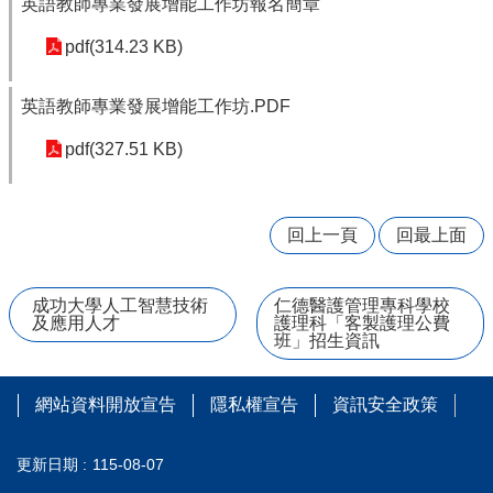
英語教師專業發展增能工作坊報名簡章
台
pdf(314.23 KB)
國
三
升
英語教師專業發展增能工作坊.PDF
學
pdf(327.51 KB)
資
訊
特
回上一頁
回最上面
教
資
源
成功大學人工智慧技術
仁德醫護管理專科學校
分
及應用人才
護理科「客製護理公費
享
班」招生資訊
區
學
網站資料開放宣告
隱私權宣告
資訊安全政策
務
處
公
更新日期
115-08-07
開