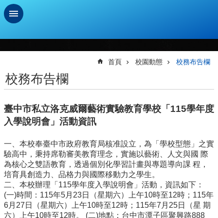
跳到主要內容區塊
進
階
搜
首頁
校園動態
校務布告欄
尋
校務布告欄
學
習
臺中市私立洛克威爾藝術實驗教育學校「115學年度
扶
助
入學說明會」活動資訊
測
驗
一、本校奉臺中市政府教育局核准設立，為「學校型態」之實
驗高中，秉持席勒審美教育理念，實施以藝術、人文與國 際
新
為核心之雙語教育，透過個別化學習計畫與專題導向課 程，
生
培育具創造力、品格力與國際移動力之學生。
資
二、本校辦理「115學年度入學說明會」活動，資訊如下：
訊
(一)時間：115年5月23日（星期六）上午10時至12時；115年
及
6月27日（星期六）上午10時至12時；115年7月25日（星 期
總
六）上午10時至12時。 (二)地點：台中市潭子區聚興路888