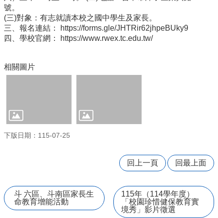
量
號。
管
(三)對象：有志就讀本校之國中學生及家長。
制
三、報名連結： https://forms.gle/JHTRir62jhpeBUky9
辦
四、學校官網： https://www.rwex.tc.edu.tw/
法
力
相關圖片
宇
教
育
平
台
正
下版日期：115-07-25
常
教
學
回上一頁
回最上面
自
我
檢
斗 六區、斗南區家長生
115年（114學年度）
命教育增能活動
「校園珍惜健保教育實
核
境秀」影片徵選
表