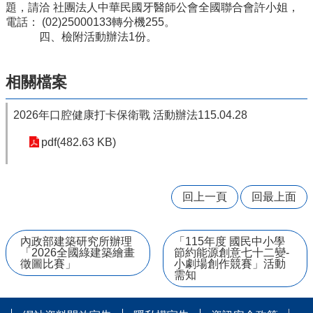
量
題，請洽 社團法人中華民國牙醫師公會全國聯合會許小姐，
管
電話： (02)25000133轉分機255。
制
四、檢附活動辦法1份。
辦
法
相關檔案
力
宇
2026年口腔健康打卡保衛戰 活動辦法115.04.28
教
育
pdf(482.63 KB)
平
台
正
回上一頁
回最上面
常
教
學
內政部建築研究所辦理
「115年度 國民中小學
自
「2026全國綠建築繪畫
節約能源創意七十二變-
我
徵圖比賽」
小劇場創作競賽」活動
檢
需知
核
表