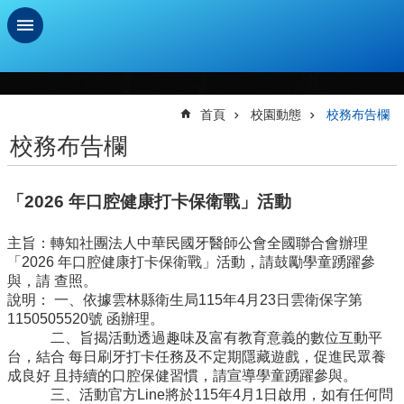
跳到主要內容區塊
進
階
搜
首頁
校園動態
校務布告欄
尋
校務布告欄
學
習
「2026 年口腔健康打卡保衛戰」活動
扶
助
測
主旨：轉知社團法人中華民國牙醫師公會全國聯合會辦理
驗
「2026 年口腔健康打卡保衛戰」活動，請鼓勵學童踴躍參
與，請 查照。
新
說明： 一、依據雲林縣衛生局115年4月23日雲衛保字第
生
1150505520號 函辦理。
資
二、旨揭活動透過趣味及富有教育意義的數位互動平
訊
台，結合 每日刷牙打卡任務及不定期隱藏遊戲，促進民眾養
及
成良好 且持續的口腔保健習慣，請宣導學童踴躍參與。
總
三、活動官方Line將於115年4月1日啟用，如有任何問