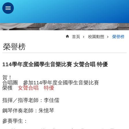
跳到主要內容區塊
進
階
搜
首頁
校園動態
榮譽榜
尋
榮譽榜
學
習
114學年度全國學生音樂比賽 女聲合唱 特優
扶
助
測
賀！
合唱團 參加114學年度全國學生音樂比賽
驗
榮獲
女聲合唱 特優
新
生
指揮／指導老師：李佳儒
資
鋼琴伴奏老師：朱憶琴
訊
及
參賽學生：
總