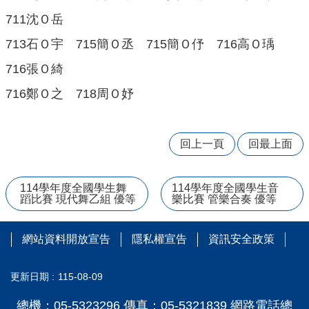
學
711沈Ｏ岳
習
713石Ｏ宇
715簡Ｏ丞
715簡Ｏ伃
716高Ｏ瑀
扶
助
716張Ｏ綺
方
案
716鄭Ｏ之
718周Ｏ妤
科
技
化
回上一頁
回最上面
評
量
114學年度全國學生舞
114學年度全國學生音
翰
蹈比賽 現代舞乙組 優等
樂比賽 管樂合奏 優等
林
雲
端
網站資料開放宣告
隱私權宣告
資訊安全政策
學
院
課
更新日期
115-08-09
程
總機：05-5323296 傳真：05-5321839 網路電話總
平