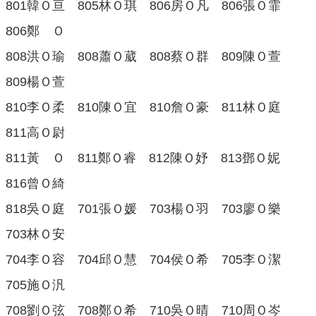
量
801韓Ｏ亘
805林Ｏ琪
806房Ｏ凡
806張Ｏ霏
管
806鄭 Ｏ
制
辦
808洪Ｏ瑜
808蕭Ｏ葳
808蔡Ｏ群
809陳Ｏ萱
法
809楊Ｏ萱
力
宇
810李Ｏ柔
810陳Ｏ宜
810詹Ｏ豪
811林Ｏ庭
教
811高Ｏ尉
育
平
811黃 Ｏ
811鄭Ｏ睿
812陳Ｏ妤
813鄧Ｏ妮
台
816曾Ｏ綺
正
常
818吳Ｏ庭
701張Ｏ媛
703楊Ｏ羽
703廖Ｏ樂
教
學
703林Ｏ安
自
704李Ｏ容
704邱Ｏ慧
704侯Ｏ希
705李Ｏ潔
我
檢
705施Ｏ汎
核
表
708劉Ｏ弦
708鄭Ｏ希
710吳Ｏ晴
710周Ｏ岑