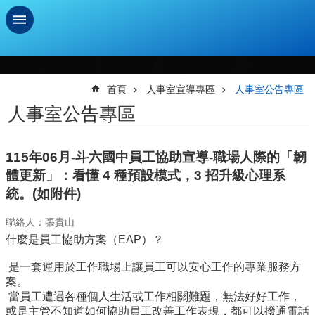
跳到主要內容區塊
進
階
搜
首頁
人事室宣導專區
人事室公告專區
尋
人事室公告專區
學
習
115年06月-斗六國中員工協助宣導-職場人際的「韌
扶
助
體更新」：看懂 4 種預設模式，3 招升級心理系
測
統。(如附件)
驗
聯絡人：張貴山
新
什麼是員工協助方案（EAP）？
生
資
是一套運用於工作職場上讓員工可以安心工作的專業服務方
訊
案。
及
當員工遭遇各種個人生活或工作相關難題，無法好好工作，
總
或是主管不知道如何協助員工改善工作表現，都可以撥通電話