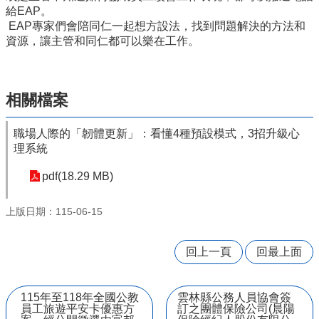
量
給EAP。
管
EAP專家們會陪同仁一起想方設法，找到問題解決的方法和
制
資源，讓主管和同仁都可以樂在工作。
辦
法
力
相關檔案
宇
教
育
職場人際的「韌體更新」：看懂4種預設模式，3招升級心
平
理系統
台
pdf(18.29 MB)
正
常
上版日期：115-06-15
教
學
自
回上一頁
回最上面
我
檢
核
115年至118年全國公教
雲林縣公務人員協會簽
員工旅遊平安卡優惠方
訂之團體保險公司(晨陽
表