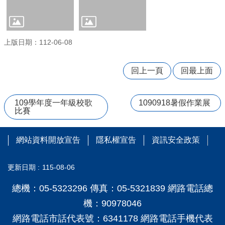
量
管
制
辦
上版日期：112-06-08
法
力
回上一頁
回最上面
宇
教
育
109學年度一年級校歌
1090918暑假作業展
平
比賽
台
正
網站資料開放宣告
隱私權宣告
資訊安全政策
常
教
學
更新日期
115-08-06
自
我
總機：05-5323296 傳真：05-5321839 網路電話總
檢
機：90978046
核
網路電話市話代表號：6341178 網路電話手機代表
表