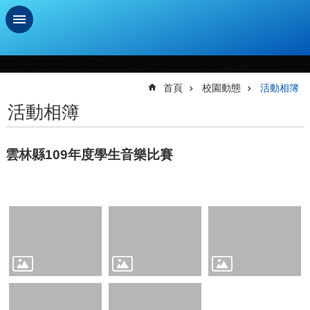
跳到主要內容區塊
進
階
搜
首頁
校園動態
活動相簿
尋
活動相簿
學
習
雲林縣109年度學生音樂比賽
扶
助
測
驗
新
生
資
訊
及
總