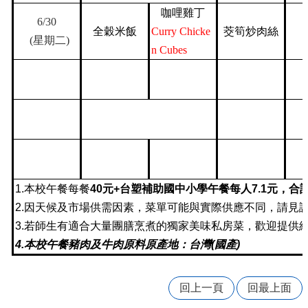
量
咖哩雞丁
管
6/30
制
全穀米飯
Curry Chicke
茭筍炒肉絲
(
星期二
)
辦
n Cubes
法
力
宇
教
育
平
台
正
1.
本校午餐每餐
40
元
+
台塑補助國中小學午餐每人
7.1
元，合
常
2.
因天候及市場供需因素，菜單可能與實際供應不同，請見
教
3.
若師生有適合大量團膳烹煮的獨家美味私房菜，歡迎提供
學
自
4.
本校午餐豬肉及牛肉原料原產地：台灣
(
國產
)
我
檢
核
回上一頁
回最上面
表