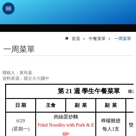
跳到主要內容區塊
進
階
搜
首頁
午餐菜單
一周菜單
尋
一周菜單
學
習
扶
聯絡人：黃玲嘉
助
資料來源：縣立斗六國中
測
驗
第
21
週
學生午餐菜單
※
新
生
日
期
主食
副
菜
副
菜
資
肉絲蛋炒麵
訊
6/29
檸檬雞翅
及
Fried Noodles with Pork & E
雙
(
星期一
)
每人1支
總
ggs