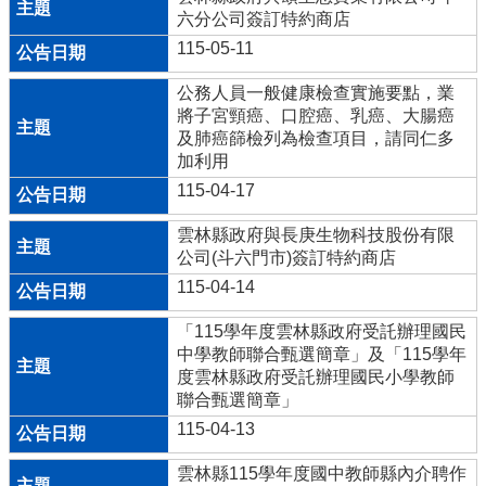
台
六分公司簽訂特約商店
115-05-11
國
三
公務人員一般健康檢查實施要點，業
升
將子宮頸癌、口腔癌、乳癌、大腸癌
學
及肺癌篩檢列為檢查項目，請同仁多
資
加利用
訊
115-04-17
特
教
雲林縣政府與長庚生物科技股份有限
資
公司(斗六門市)簽訂特約商店
源
115-04-14
分
享
「115學年度雲林縣政府受託辦理國民
區
中學教師聯合甄選簡章」及「115學年
度雲林縣政府受託辦理國民小學教師
學
聯合甄選簡章」
務
115-04-13
處
公
雲林縣115學年度國中教師縣內介聘作
開