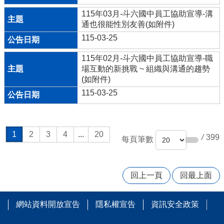
語
115年03月-斗六國中員工協助宣導-溝
口
通也很能性別友善(如附件)
說
115-03-25
展
能
115年02月-斗六國中員工協助宣導-職
專
場互動的新挑戰 ~ 組織與溝通的趨勢
區
(如附件)
Bilingual
115-03-25
Education
教
育
1
2
3
4
...
20
/
399
部
每頁筆數
學
校
衛
回上一頁
回最上面
生
資
訊
網站資料開放宣告
隱私權宣告
資訊安全政策
網