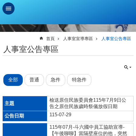
跳到主要內容區塊
進
階
搜
首頁
人事室宣導專區
人事室公告專區
尋
人事室公告專區
學
習
扶
助
全部
普通
急件
特急件
測
驗
新
檢送原住民族委員會115年7月9日公
生
告之原住民族歲時祭儀放假日期
資
115-07-29
訊
及
115年07月-斗六國中員工協助宣導-
總
【午後聊聊】當隔壁座位的他，突然