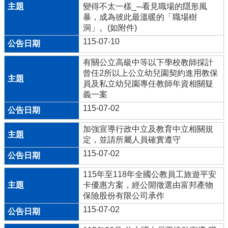
量
變得不太一樣_─看見職場的隱形風
管
暴，成為彼此最溫暖的「職場樹
制
洞」。(如附件)
辦
115-07-10
法
有關公立高級中等以下學校教師採計
力
曾任2所以上公立幼兒園契約進用教保
宇
員及私立幼兒園專任教師年資相關疑
教
義一案
育
平
115-07-02
台
加強宣導行政中立及教育中立相關規
正
定，並請所屬人員確實遵守
常
115-07-02
教
學
115年至118年全國公教員工旅遊平安
自
卡優惠方案，經公開徵選由富邦產物
我
保險股份有限公司承作
檢
115-07-02
核
表