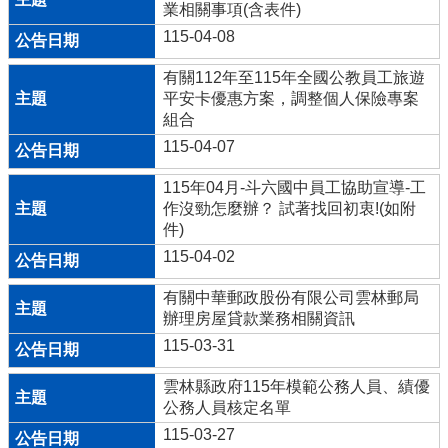
業相關事項(含表件)
資
115-04-08
訊
數
有關112年至115年全國公教員工旅遊
位
平安卡優惠方案，調整個人保險專案
學
組合
生
115-04-07
證
115年04月-斗六國中員工協助宣導-工
斗
作沒勁怎麼辦？ 試著找回初衷!(如附
國
件)
母
115-04-02
語
日
有關中華郵政股份有限公司雲林郵局
專
辦理房屋貸款業務相關資訊
區
115-03-31
斗
六
雲林縣政府115年模範公務人員、績優
國
公務人員核定名單
中
115-03-27
英