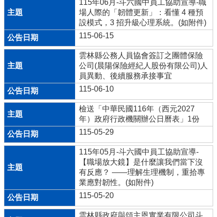
115年06月-斗六國中員工協助宣導-職
學
場人際的「韌體更新」：看懂 4 種預
習
設模式，3 招升級心理系統。(如附件)
扶
115-06-15
助
方
雲林縣公務人員協會簽訂之團體保險
案
公司(晨陽保險經紀人股份有限公司)人
科
員異動、後續服務承接事宜
技
115-06-10
化
評
檢送「中華民國116年（西元2027
量
年）政府行政機關辦公日曆表」1份
115-05-29
翰
林
115年05月-斗六國中員工協助宣導-
雲
【職場放大鏡】是什麼讓我們當下沒
端
有反應？ ——理解生理機制，重拾專
學
業應對韌性。(如附件)
院
課
115-05-20
程
平
雲林縣政府與頌主恩實業有限公司斗