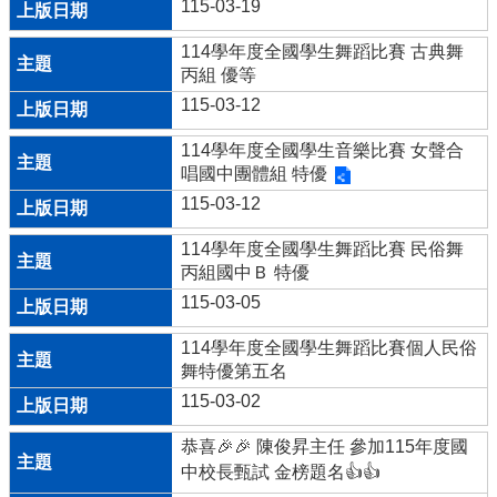
115-03-19
語
口
114學年度全國學生舞蹈比賽 古典舞
說
丙組 優等
展
115-03-12
能
專
114學年度全國學生音樂比賽 女聲合
區
唱國中團體組 特優
Bilingual
115-03-12
Education
114學年度全國學生舞蹈比賽 民俗舞
教
丙組國中Ｂ 特優
育
115-03-05
部
學
114學年度全國學生舞蹈比賽個人民俗
校
舞特優第五名
衛
生
115-03-02
資
恭喜🎉🎉 陳俊昇主任 參加115年度國
訊
網
中校長甄試 金榜題名👍👍