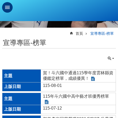
跳到主要內容區塊
進
階
搜
首頁
宣導專區-榜單
尋
宣導專區-榜單
學
習
扶
助
測
賀！斗六國中通過115學年度雲林縣資
驗
優鑑定榜單，成績優異！
新
115-08-01
生
115年斗六國中高中藝才班優秀榜單
資
訊
及
115-07-12
總