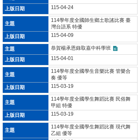
資
115-04-24
訊
114學年度全國師生鄉土歌謠比賽 臺
數
灣台語系 特優
位
115-04-09
學
生
恭賀楊承恩錄取嘉中科學班
證
115-04-01
斗
國
114學年度全國學生音樂比賽 管樂合
母
奏 優等
語
115-03-19
日
專
114學年度全國學生舞蹈比賽 民俗舞
區
甲組 特優
斗
115-03-19
六
國
114學年度全國學生舞蹈比賽 現代舞
中
乙組 優等
英