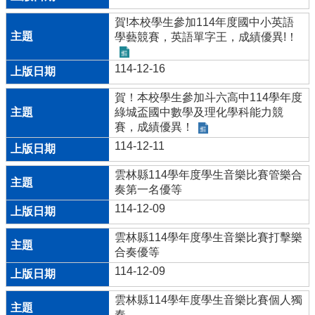
園
賀!本校學生參加114年度國中小英語
能
學藝競賽，英語單字王，成績優異!！
源
管
114-12-16
理
系
賀！本校學生參加斗六高中114學年度
統
綠城盃國中數學及理化學科能力競
賽，成績優異！
斗
國
114-12-11
空
氣
雲林縣114學年度學生音樂比賽管樂合
品
奏第一名優等
質
114-12-09
監
測
雲林縣114學年度學生音樂比賽打擊樂
合奏優等
斗
114-12-09
國
場
雲林縣114學年度學生音樂比賽個人獨
地
奏