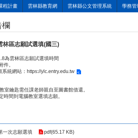
課程計畫
雲林縣教育網
雲林縣公文管理系統
學務管
告欄
雲林區志願試選填(國三)
110.1.8為雲林區志願試選填時間
附件。
志願系統網站：
https://ylc.entry.edu.tw
腦教室鑰匙需任課老師親自至圖書館借還。
定時間到電腦教室選填志願。
08-第一次志願選填
pdf(65.17 KB)