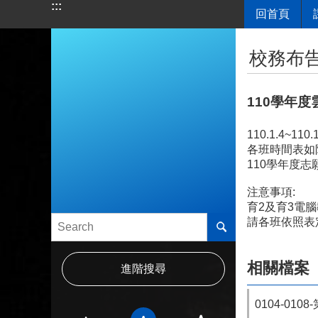
:::
回首頁
跳到主要內容區塊
:::
校務布
110學年度
110.1.4~
各班時間表如
110學年度
注意事項:
育2及育3電
請各班依照表
相關檔案
進階搜尋
0104-01