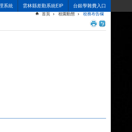
理系統
雲林縣差勤系統EIP
台銀學雜費入口
首頁
校園動態
校務布告欄