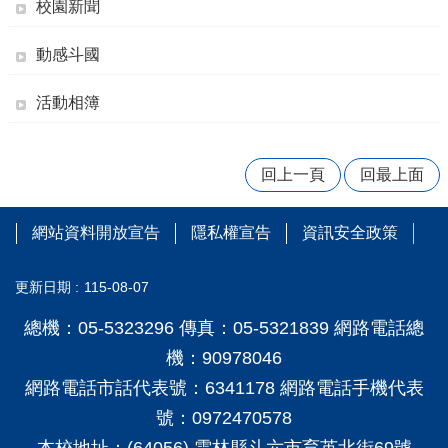
量
校園新聞
管
制
動感斗國
辦
法
活動相簿
力
宇
教
回上一頁
回最上面
育
平
台
網站資料開放宣告
隱私權宣告
資訊安全政策
正
更新日期
115-08-07
常
教
總機：05-5323296 傳真：05-5321839 網路電話總
學
自
機：90978046
我
網路電話市話代表號：6341178 網路電話手機代表
檢
核
號：0972470578
表