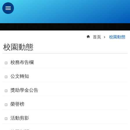
跳到主要內容區塊
進
階
搜
首頁
校園動態
尋
校園動態
學
習
校務布告欄
扶
助
公文轉知
測
驗
獎助學金公告
新
生
榮譽榜
資
訊
活動剪影
及
總