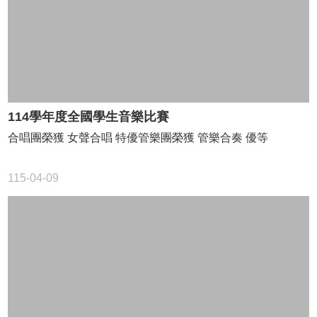
資
訊
數
位
學
生
證
114學年度全國學生音樂比賽
合唱團榮獲 女聲合唱 特優管樂團榮獲 管樂合奏 優等
斗
國
母
115-04-09
語
日
專
區
斗
六
國
中
英