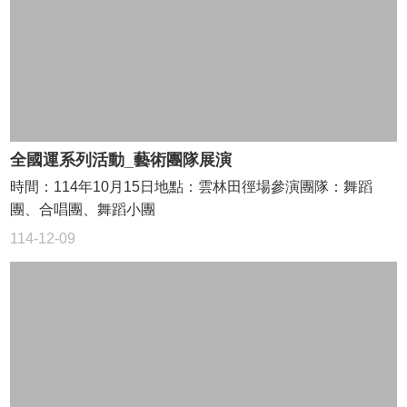
樹
木
資
訊
平
台
行
全國運系列活動_藝術團隊展演
事
簡
時間：114年10月15日地點：雲林田徑場參演團隊：舞蹈
曆
團、合唱團、舞蹈小團
人
114-12-09
事
室
宣
導
專
區
午
餐