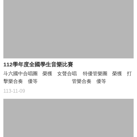
宣
告
資
訊
安
全
政
策
112學年度全國學生音樂比賽
斗六國中合唱團 榮獲 女聲合唱 特優管樂團 榮獲 打
擊樂合奏 優等 管樂合奏 優等
113-11-09