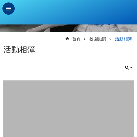
跳到主要內容區塊
進
階
搜
首頁
校園動態
活動相簿
尋
活動相簿
學
習
扶
助
測
驗
新
生
資
訊
及
總