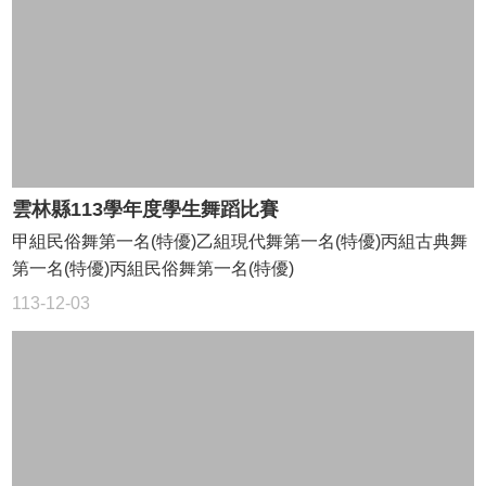
協
助
教
學
或
活
動
要
點
雲林縣113學年度學生舞蹈比賽
出
甲組民俗舞第一名(特優)乙組現代舞第一名(特優)丙組古典舞
版
第一名(特優)丙組民俗舞第一名(特優)
商
教
113-12-03
材
庫
載
具
建
置
借