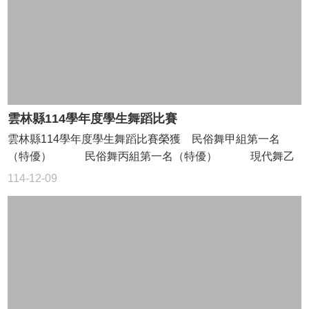
學
生
自
主
學
習
平
台
雲林縣114學年度學生舞蹈比賽
獎
雲林縣114學年度學生舞蹈比賽榮獲 民俗舞甲組第一名
學
（特優） 民俗舞丙組第一名（特優） 現代舞乙
金
組第一名（優等） 古典舞丙組第一名（優等）
114-12-09
專
區
認
識
本
校
校
園