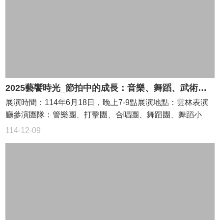
菜
單
宣
導
評
鑑
專
2025藝饗時光_節拍中的成長：音樂、舞蹈、武術團隊展演
區
展演時間：114年6月18日，晚上7-9點展演地點：雲林表演
教
廳參演團隊：管樂團、打擊團、合唱團、舞蹈團、舞蹈小
學
團、武術隊
課
114-12-09
程
專
區
輔
導
網
悅