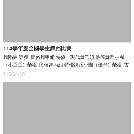
台
國
三
升
學
資
訊
114學年度全國學生舞蹈比賽
舞蹈團 榮獲 民俗舞甲組 特優、現代舞乙組 優等舞蹈小團
特
（小豆豆）榮獲 民俗舞丙組 特優舞蹈小團（佳瑩）榮獲 古
教
資
典舞丙組 優等
115-04-10
源
分
享
區
學
務
處
公
開