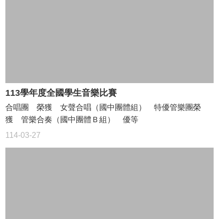
使
用
管
理
收
費
辦
法
113學年度全國學生音樂比賽
教
務
合唱團 榮獲 女聲合唱（國中團體組） 特優管樂團榮
處
獲 管樂合奏（國中團體Ｂ組） 優等
申
請
114-03-27
證
明
書
校
外
人
士