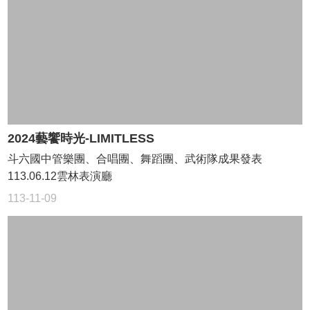
入
管
理
回
首
頁
課
程
2024藝饗時光-LIMITLESS
計
斗六國中管樂團、合唱團、舞蹈團、武術隊成果發表
畫
113.06.12雲林表演廳
雲
113-11-09
林
縣
教
育
網
雲
林