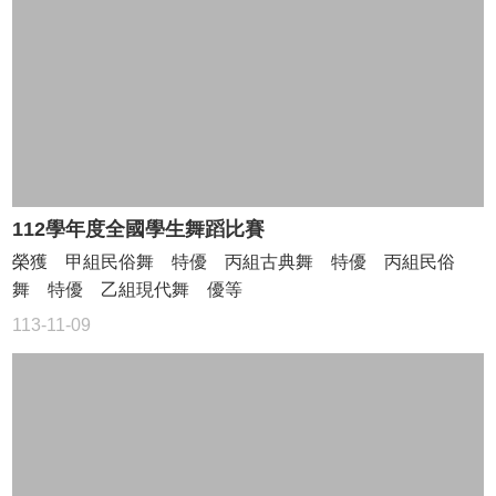
EIP
台
銀
學
雜
費
入
口
112學年度全國學生舞蹈比賽
網
榮獲 甲組民俗舞 特優 丙組古典舞 特優 丙組民俗
站
資
舞 特優 乙組現代舞 優等
料
113-11-09
開
放
宣
告
隱
私
權