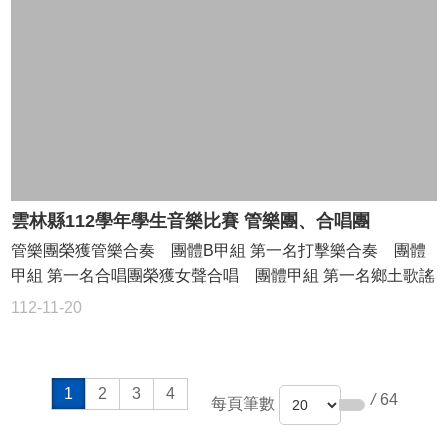
雲林縣112學年學生音樂比賽 管樂團、合唱團
管樂團榮獲管樂合奏 團體B甲組 第一名打擊樂合奏 團體
甲組 第一名合唱團榮獲女聲合唱 團體甲組 第一名鄉土歌謠
閩南語 直接取得參加全國賽資格（前兩年度全國賽特優）
112-11-20
1
2
3
4
/
64
每頁筆數