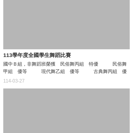
園
能
源
管
理
系
統
斗
113學年度全國學生舞蹈比賽
國
國中Ｂ組，非舞蹈班榮獲 民俗舞丙組 特優 民俗舞
空
甲組 優等 現代舞乙組 優等 古典舞丙組 優
氣
等
品
114-03-27
質
監
測
斗
國
場
地