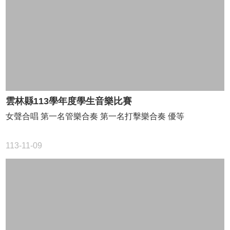
用
機
制
與
保
管
辦
法
雲林縣113學年度學生音樂比賽
行
動
女聲合唱 第一名管樂合奏 第一名打擊樂合奏 優等
載
具
113-11-09
使
用
管
理
規
範
登