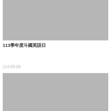
讀
斗
國
班
級
課
表
查
113學年度斗國英語日
詢
資
通
114-05-06
安
全
計
畫
雲
林
縣
校