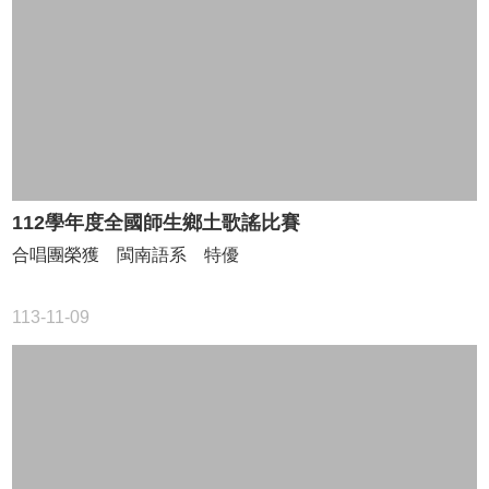
縣
公
文
管
理
系
統
學
務
112學年度全國師生鄉土歌謠比賽
管
理
合唱團榮獲 閩南語系 特優
系
統
113-11-09
雲
林
縣
差
勤
系
統