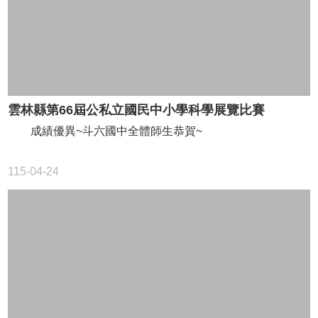
量
管
制
辦
法
力
宇
雲林縣第66屆公私立國民中小學科學展覽比賽
教
成績優異~斗六國中全體師生恭賀~
育
平
台
115-04-24
正
常
教
學
自
我
檢
核
表