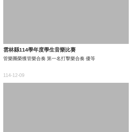
語
口
說
展
能
專
區
雲林縣114學年度學生音樂比賽
Bilingual
管樂團榮獲管樂合奏 第一名打擊樂合奏 優等
Education
教
114-12-09
育
部
學
校
衛
生
資
訊
網