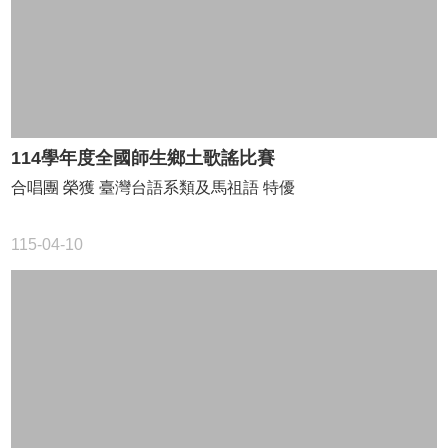
學
習
扶
助
方
案
科
114學年度全國師生鄉土歌謠比賽
技
合唱團 榮獲 臺灣台語系類及馬祖語 特優
化
評
量
115-04-10
翰
林
雲
端
學
院
課
程
平