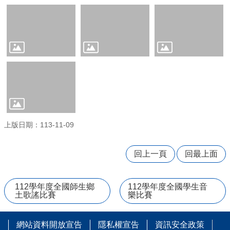
學
習
扶
助
方
案
科
技
化
評
量
上版日期：113-11-09
翰
林
回上一頁
回最上面
雲
端
學
112學年度全國師生鄉
112學年度全國學生音
院
土歌謠比賽
樂比賽
課
程
網站資料開放宣告
隱私權宣告
資訊安全政策
平