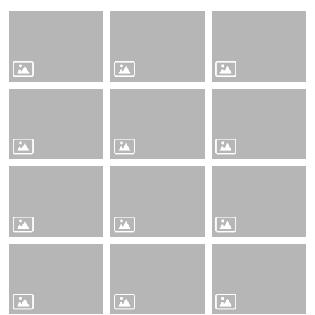
量
管
制
辦
法
力
宇
教
育
平
台
正
常
教
學
自
我
檢
核
表