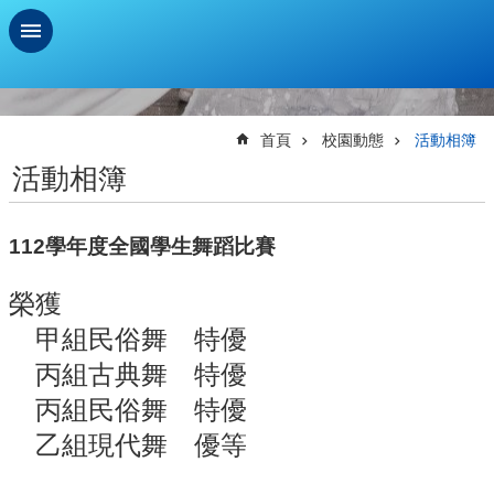
跳到主要內容區塊
進
階
搜
首頁
校園動態
活動相簿
尋
活動相簿
學
習
112學年度全國學生舞蹈比賽
扶
助
測
榮獲
驗
甲組民俗舞 特優
新
丙組古典舞 特優
生
資
丙組民俗舞 特優
訊
乙組現代舞 優等
及
總