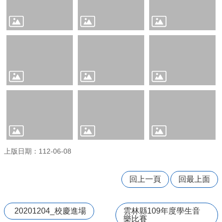
量
管
制
辦
法
力
宇
教
育
平
台
正
常
上版日期：112-06-08
教
學
自
回上一頁
回最上面
我
檢
核
20201204_校慶進場
雲林縣109年度學生音
表
樂比賽