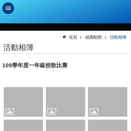
跳到主要內容區塊
進
階
搜
首頁
校園動態
活動相簿
尋
活動相簿
學
習
109學年度一年級校歌比賽
扶
助
測
驗
新
生
資
訊
及
總